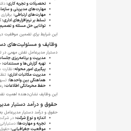
تحصیلات و تجربه کاری:
داش
مهارت‌های مدیریتی و سازما
مهارت‌های ارتباطی:
برقراری 
تسلط بر نرم‌افزارهای اداری:
آ
توانایی حل مسئله و تصمیم‌
این شرایط برای تضمین موفقیت در 
وظایف و مسئولیت‌های دست
دستیار مدیرعامل نقش مهمی در تسهی
مدیریت و برنامه‌ریزی جلسا
تهیه گزارش‌ها و مستندات:
ج
پیگیری امور محوله:
نظارت ب
مدیریت مکاتبات اداری:
تنظیم
هماهنگی بین واحدها:
تسهیل
حفظ محرمانگی اطلاعات:
رع
این وظایف نشان‌دهنده اهمیت نقش 
حقوق و درآمد دستیار مدیر
حقوق و درآمد دستیار مدیرعامل به
اندازه و نوع شرکت:
در شرکت‌
تجربه و مهارت‌ها:
دستیارانی
موقعیت جغرافیایی:
حقوق 