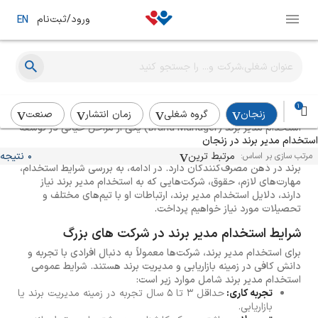
ورود/ثبت‌نام
EN
راهنمای استخدام مدیر برند
1
زنجان
گروه شغلی
زمان انتشار
صنعت
استخدام مدیر برند (Brand Manager) یکی از مراحل حیاتی در توسعه
استخدام مدیر برند در زنجان
و پیشرفت هر کسب و کار است. مدیر برند به عنوان یک پل ارتباطی بین
محصولات و مشتریان عمل می‌کند و نقش کلیدی در شکل‌گیری تصویر
مرتبط ترین
0 نتیجه
مرتب سازی بر اساس:
برند در ذهن مصرف‌کنندگان دارد. در ادامه، به بررسی شرایط استخدام،
مهارت‌های لازم، حقوق، شرکت‌هایی که به استخدام مدیر برند نیاز
دارند، دلایل استخدام مدیر برند، ارتباطات او با تیم‌های مختلف و
تحصیلات مورد نیاز خواهیم پرداخت.
شرایط استخدام مدیر برند در شرکت های بزرگ
برای استخدام مدیر برند، شرکت‌ها معمولاً به دنبال افرادی با تجربه و
دانش کافی در زمینه بازاریابی و مدیریت برند هستند. شرایط عمومی
استخدام مدیر برند شامل موارد زیر است:
تجربه کاری:
حداقل ۳ تا ۵ سال تجربه در زمینه مدیریت برند یا
بازاریابی.