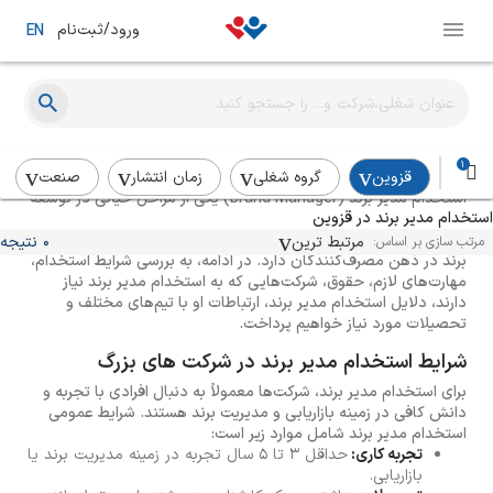
ورود/ثبت‌نام
EN
راهنمای استخدام مدیر برند
1
قزوین
گروه شغلی
زمان انتشار
صنعت
استخدام مدیر برند (Brand Manager) یکی از مراحل حیاتی در توسعه
استخدام مدیر برند در قزوین
و پیشرفت هر کسب و کار است. مدیر برند به عنوان یک پل ارتباطی بین
محصولات و مشتریان عمل می‌کند و نقش کلیدی در شکل‌گیری تصویر
مرتبط ترین
0 نتیجه
مرتب سازی بر اساس:
برند در ذهن مصرف‌کنندگان دارد. در ادامه، به بررسی شرایط استخدام،
مهارت‌های لازم، حقوق، شرکت‌هایی که به استخدام مدیر برند نیاز
دارند، دلایل استخدام مدیر برند، ارتباطات او با تیم‌های مختلف و
تحصیلات مورد نیاز خواهیم پرداخت.
شرایط استخدام مدیر برند در شرکت های بزرگ
برای استخدام مدیر برند، شرکت‌ها معمولاً به دنبال افرادی با تجربه و
دانش کافی در زمینه بازاریابی و مدیریت برند هستند. شرایط عمومی
استخدام مدیر برند شامل موارد زیر است:
تجربه کاری:
حداقل ۳ تا ۵ سال تجربه در زمینه مدیریت برند یا
بازاریابی.