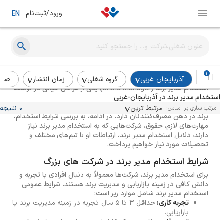
ورود/ثبت‌نام
EN
راهنمای استخدام مدیر برند
1
آذربایجان غربی
گروه شغلی
زمان انتشار
صنع
استخدام مدیر برند (Brand Manager) یکی از مراحل حیاتی در توسعه
استخدام مدیر برند در آذربایجان-غربی
و پیشرفت هر کسب و کار است. مدیر برند به عنوان یک پل ارتباطی بین
محصولات و مشتریان عمل می‌کند و نقش کلیدی در شکل‌گیری تصویر
مرتبط ترین
0 نتیجه
مرتب سازی بر اساس:
برند در ذهن مصرف‌کنندگان دارد. در ادامه، به بررسی شرایط استخدام،
مهارت‌های لازم، حقوق، شرکت‌هایی که به استخدام مدیر برند نیاز
دارند، دلایل استخدام مدیر برند، ارتباطات او با تیم‌های مختلف و
تحصیلات مورد نیاز خواهیم پرداخت.
شرایط استخدام مدیر برند در شرکت های بزرگ
برای استخدام مدیر برند، شرکت‌ها معمولاً به دنبال افرادی با تجربه و
دانش کافی در زمینه بازاریابی و مدیریت برند هستند. شرایط عمومی
استخدام مدیر برند شامل موارد زیر است:
تجربه کاری:
حداقل ۳ تا ۵ سال تجربه در زمینه مدیریت برند یا
بازاریابی.