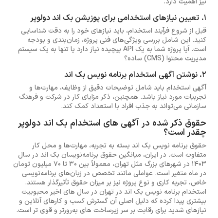
نیز اهمیت دارد.
1. تعیین نیازهای استخدامی برای پوزیشن بک اند دولوپر
قبل از شروع فرآیند استخدام، باید نیازهای خود را به دقت شناسایی
کنید. این شامل بررسی ویژگی‌های فنی پروژه، زمان‌بندی و بودجه
است. آیا پروژه شما به یک API پیچیده نیاز دارد یا تنها به یک سیستم
مدیریت محتوا (CMS) ساده؟
2. نوشتن آگهی استخدام برنامه نویس بک اند
آگهی استخدام باید شامل توضیحات دقیق از وظایف، مهارت‌ها و
تجربیات مورد نیاز باشد. همچنین، ذکر مزایای کار در شرکت و فرهنگ
سازمانی می‌تواند به جذب افراد با استعداد کمک کند.
حقوق ذکر شده در آگهی‌ های استخدام بک اند دولوپر
چقدر است؟
حقوق برنامه نویس بک اند بسته به تجربه، مهارت‌ها و محل کار
متفاوت است. در ایران، میانگین حقوق برنامه‌نویسان بک اند در سال
1403 در شهرهای بزرگ مثل تهران، معمولاً بین 30 تا 70 میلیون تومان
در ماه متغیر است. عواملی مانند تخصص در زبان‌های برنامه‌نویسی
خاص، تجربه کاری و نوع پروژه نیز بر میزان حقوق تأثیرگذار هستند.
استخدام برنامه نویس بک اند در تهران در سال های اخیر محبوبیت
بیشتری پیدا کرده که دلیل اصلی آن گسترش کسب و کارهای آنلاین و
نیازهای شدید برای رقابت بر سر زیرساخت های به‌روزتر و قوی تر است.