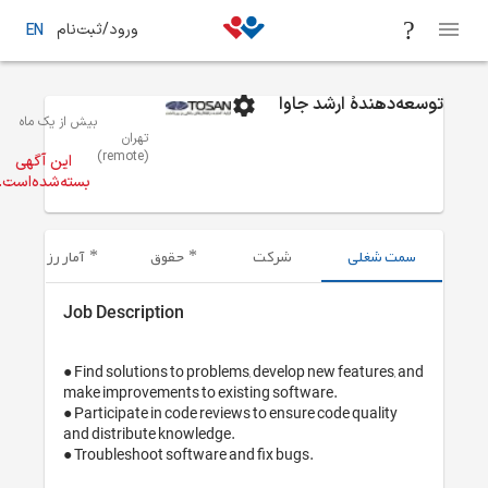
نام
EN
 از یک ماه
فرصت‌های شغلی
تهران
فناوری اطلاعات / توسعه نرم‌افزار و
این آگهی
ته‌شده‌است.
مار رزومه‌های ارسال شده
Jo
● 
ma
● 
an
● 