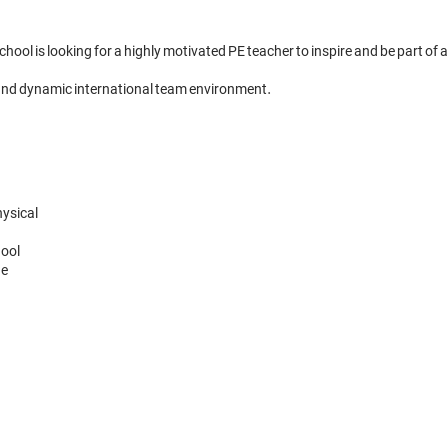
ol is looking for a highly motivated PE teacher to inspire and be part of a
ant and dynamic international team environment.
sical 

ol 
