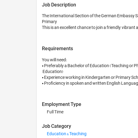
Job Description
The International Section of the German Embassy Scho
Primary 

This is an excellent chance to join a friendly, vibr
Requirements
You will need:

• Preferably a Bachelor of Education (Teaching or Phy
 Education) 

• Experience working in Kindergarten or Primary Scho
Employment Type
Full Time
Job Category
Education & Teaching