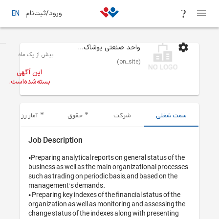
بت‌نام
EN
 از یک ماه
فرصت‌های شغلی
تهران
حسابداری ، حسابرسی و بیمه
این آگهی
ته‌شده‌است.
آمار رزومه‌های ارسال شده
Job 
•Prepa
busine
such a
manag
• Prep
organi
change