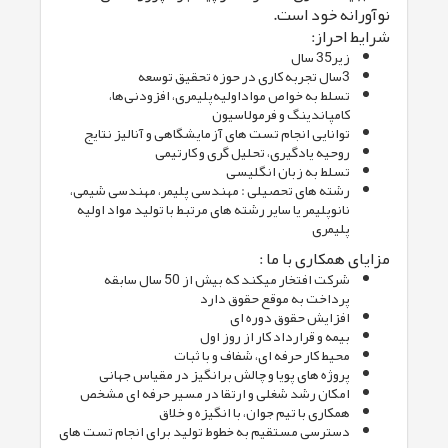
نوآورانه خود است.
شرایط احراز:
زیر35 سال
3سال تجربه کاری در حوزه تحقیق توسعه
تسلط به خواص مواداولیه‌پلیمری، افزودنی‌ها،
کامپاندینگ و فرمولاسیون
توانایی انجام تست های آزمایشگاهی و آنالیز نتایج
روحیه یادگیری، تحلیل گری و کارتیمی
تسلط به زبان انگلیسی
رشته های تحصیلی : مهندسی پلیمر، مهندسی شیمی،
نانوپلیمر یا سایر رشته های مرتبط با تولید مواد اولیه
پلیمری
مزایای همکاری با ما :
شرکت افتخار میکند که بیش از 50 سال سابقه
پرداخت به موقع حقوق دارد
افزایش حقوق دوره ای
بیمه و قرارداد کار از روز اول
محیط کار حرفه ای، شفاف و با ثبات
پروژه های پویا و چالش برانگیز در مقیاس جهانی
امکان رشد شغلی و ارتقا در مسیر حرفه ای مشخص
همکاری با تیم جوان، با انگیزه و خلاق
دسترسی مستقیم به خطوط تولید برای انجام تست های