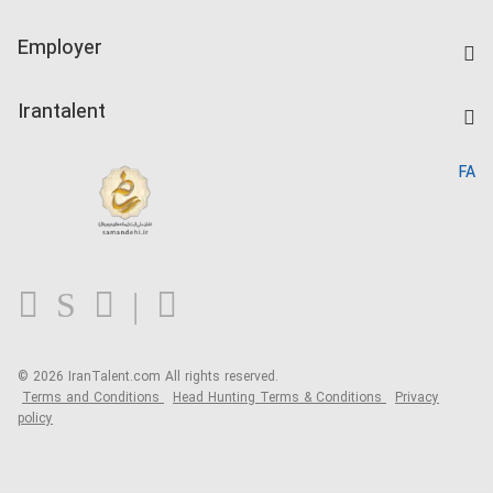
Create CV
IranTalent Tests
Companies Rate
Employer
Salary Dashboard
Post a Job
Kardix
Irantalent
Search CV
IranTalent Reports
Home
FA
MBTI Test
About us
Contact us
FAQ
Blog
© 2026 IranTalent.com
All rights reserved.
Terms and Conditions
Head Hunting Terms & Conditions
Privacy
policy