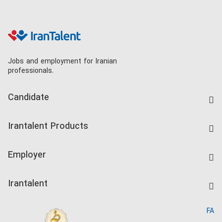
Jobs and employment for Iranian
professionals.
Candidate
Find Job
Irantalent Products
Create CV
IranTalent Tests
Companies Rate
Employer
Salary Dashboard
Post a Job
Kardix
Irantalent
Search CV
IranTalent Reports
Home
FA
MBTI Test
About us