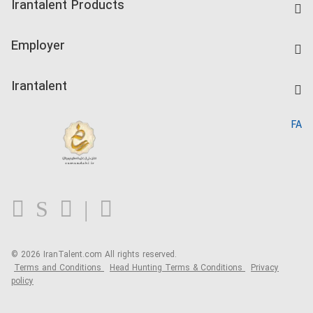
Irantalent Products
Create CV
IranTalent Tests
Companies Rate
Employer
Salary Dashboard
Post a Job
Kardix
Irantalent
Search CV
IranTalent Reports
Home
FA
MBTI Test
About us
Contact us
FAQ
Blog
© 2026 IranTalent.com
All rights reserved.
Terms and Conditions
Head Hunting Terms & Conditions
Privacy
policy