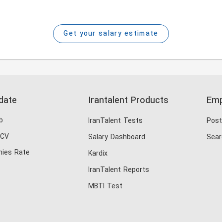
Get your salary estimate
date
Irantalent Products
Emp
b
IranTalent Tests
Post
 CV
Salary Dashboard
Sear
ies Rate
Kardix
IranTalent Reports
MBTI Test