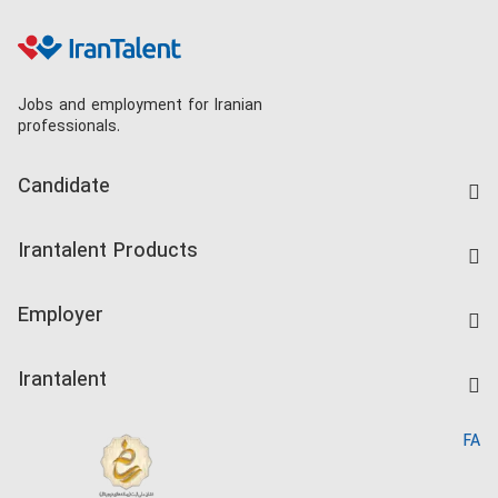
Jobs and employment for Iranian
professionals.
Candidate
Find Job
Irantalent Products
Create CV
IranTalent Tests
Companies Rate
Employer
Salary Dashboard
Post a Job
Kardix
Irantalent
Search CV
IranTalent Reports
Home
FA
MBTI Test
About us