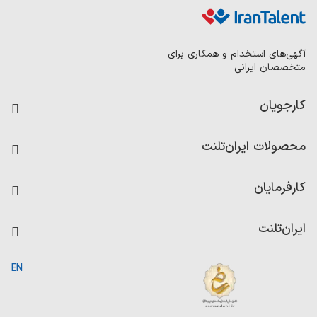
آگهی‌های استخدام و همکاری برای
متخصصان ایرانی
کارجویان
فرصت‌های شغلی
محصولات ایران‌تلنت
رزومه ساز
آزمون‌ها
امتیاز شرکت‌ها
کارفرمایان
داشبورد حقوق و دستمزد
درج آگهی شغلی
کاردیکس
ایران‌تلنت
جستجوی رزومه
گزارش‌ها
صفحه اصلی
EN
تست MBTI
درباره ایران تلنت
ارتباط با ما