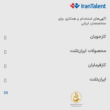
آگهی‌های استخدام و همکاری برای
متخصصان ایرانی
کارجویان
فرصت‌های شغلی
محصولات ایران‌تلنت
رزومه ساز
آزمون‌ها
امتیاز شرکت‌ها
کارفرمایان
داشبورد حقوق و دستمزد
درج آگهی شغلی
کاردیکس
ایران‌تلنت
جستجوی رزومه
گزارش‌ها
صفحه اصلی
EN
تست MBTI
درباره ایران تلنت
ارتباط با ما