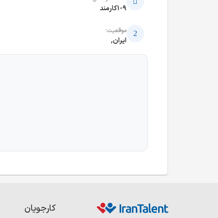
1-9کارمند
موقعیت:
ایران,
کارجویان