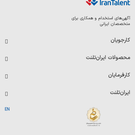
آگهی‌های استخدام و همکاری برای
متخصصان ایرانی
کارجویان
فرصت‌های شغلی
محصولات ایران‌تلنت
رزومه ساز
آزمون‌ها
امتیاز شرکت‌ها
کارفرمایان
داشبورد حقوق و دستمزد
درج آگهی شغلی
کاردیکس
ایران‌تلنت
جستجوی رزومه
گزارش‌ها
صفحه اصلی
EN
تست MBTI
درباره ایران تلنت
ارتباط با ما
سوالات متداول