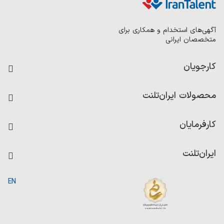
آگهی‌های استخدام و همکاری برای
متخصصان ایرانی
کارجویان
فرصت‌های شغلی
محصولات ایران‌تلنت
رزومه ساز
آزمون‌ها
امتیاز شرکت‌ها
کارفرمایان
داشبورد حقوق و دستمزد
درج آگهی شغلی
کاردیکس
ایران‌تلنت
جستجوی رزومه
گزارش‌ها
صفحه اصلی
EN
تست MBTI
درباره ایران تلنت
ارتباط با ما
سوالات متداول