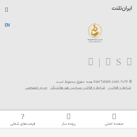
درج آگهی شغلی
کاردیکس
ایران‌تلنت
جستجوی رزومه
گزارش‌ها
صفحه اصلی
EN
تست MBTI
درباره ایران تلنت
ارتباط با ما
سوالات متداول
بلاگ
© 2026 IranTalent.com
همه حقوق محفوظ است.
شرایط و قوانین
شرایط و قوانین سرویس هد هانتینگ
حریم خصوصی
صفحه اصلی
رزومه ساز
فرصت‌های شغلی