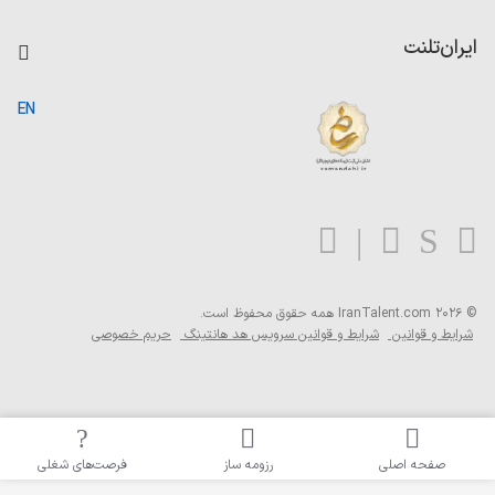
داشبورد حقوق و دستمزد
درج آگهی شغلی
کاردیکس
ایران‌تلنت
جستجوی رزومه
گزارش‌ها
صفحه اصلی
EN
تست MBTI
درباره ایران تلنت
ارتباط با ما
سوالات متداول
بلاگ
© 2026 IranTalent.com
همه حقوق محفوظ است.
شرایط و قوانین
شرایط و قوانین سرویس هد هانتینگ
حریم خصوصی
صفحه اصلی
رزومه ساز
فرصت‌های شغلی