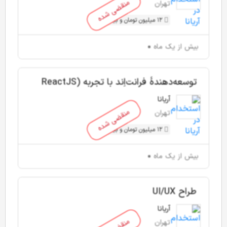
منقضی شده
تهران
12 میلیون تومان و بیشتر
بیش از یک ماه
توسعه‌دهندۀ فرانت‌اِند با تجربه (ReactJS
and React-Native)
آریانا
منقضی شده
تهران
12 میلیون تومان و بیشتر
بیش از یک ماه
طراح UI/UX
آریانا
تهران