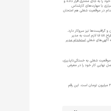
ید خود را به جای مشتری قرار داده و
طراحی محصول را به دست بگیرد. از این رو مهارت‌های طراح ui ux نزدیکی بسیاری با مهارت‌های کارشناس
خدام در موقعیت شغلی هم امتحان
 و گرافیست‌ها نیز سروکار دارد.
درنتیجه لازم از طراح تجربه کاربری مهارت‌های تعامل، شنیدن فعال، روابط اجتماعی و کار گروهی را به‌خوبی بداند. طراح ui ux لازم است به مدیر
ه آگهی‌های شغلی
استخدام مدیر
و این موقعیت شغلی به خستگی‌ناپذیری،
ان مجموعه حاصل نهایی کار خود را در معرض
بر طبق آمار ایران سامانه حقوق و دستمزد ایران‌تلنت، میانگین حقوق و دستمزد یک کارشناس ui ux در شهر تهران 20 میلیون تومان است. این رقم