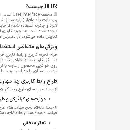
UI UX چیست؟
UI مخفف e
وب‌سایت یا نرم‌افزار (اپلیکیشن) ا
ترجمه شده است، به تجربه کاربری ا
نمایش داده می‌شود، در دسترس مشت
ویژگی‌های متقاضی استخدام طراح UX
طراح تجربه کاربری و رابط کاربری ف
نزدیکی بسیاری با مشاغل مرتبط با
طراح رابط کاربری چه مهارت
از جمله مهارت‌های طراح رابط کاربری
مهارت‌های گرافیکی و طر
فیگما، Optimal Workshop، SurveyMonkey، Lookback و... برای هر طراح ui ux ضروری است.
تفکر منطقی