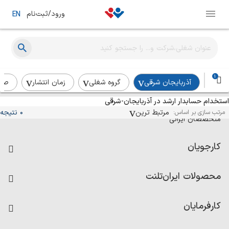
ورود/ثبت‌نام
EN
1
آذربایجان شرقی
گروه شغلی
زمان انتشار
صن
استخدام حسابدار ارشد در آذربایجان-شرقی
آگهی‌های استخدام و همکاری برای
مرتبط ترین
0 نتیجه
مرتب سازی بر اساس:
متخصصان ایرانی
کارجویان
فرصت‌های شغلی
محصولات ایران‌تلنت
رزومه ساز
آزمون‌ها
امتیاز شرکت‌ها
کارفرمایان
داشبورد حقوق و دستمزد
درج آگهی شغلی