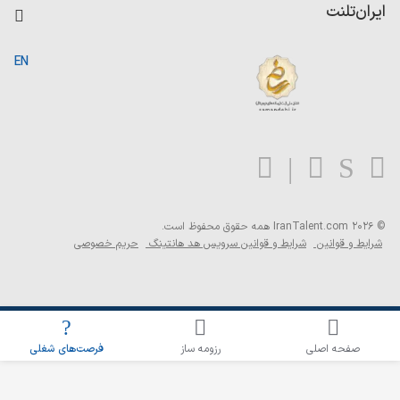
کاردیکس
ایران‌تلنت
جستجوی رزومه
گزارش‌ها
صفحه اصلی
EN
تست MBTI
درباره ایران تلنت
ارتباط با ما
سوالات متداول
بلاگ
© 2026 IranTalent.com
همه حقوق محفوظ است.
شرایط و قوانین
شرایط و قوانین سرویس هد هانتینگ
حریم خصوصی
اطلاع‌رسانی شغلی را برای این جستجو فعال کنید
صفحه اصلی
رزومه ساز
فرصت‌های شغلی