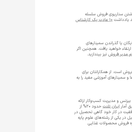
اشتن سناریوی فروش سلسله
ید یادداشت
10 عادت یک کارشناس
یگان یا گذراندن سمینارهای
تقاء خواهید یافت. همچنین اگر
م مدیر فروش
نیز بیندازید.
روش است. از همکارانتان برای
 و سمینارهای آموزشی مفید را به
تبطی با فرصت شغلی فروش ارائه نمی‌شود. حتی رشته‌های MBA که در حوزه بیزنس و مدیریت کسب‌وکار ارائه
ق آمار
ایران تلنت
حدود 20% از
وفقیت در کار خود گاهی تحصیل در
 در یکی از رشته‌های علوم پایه
 حوزه فروش محصولات غذایی