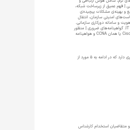
صصی و فنی و مهارت‌های نرم، شامل هوش ارتباطی و
ت‌های تخصص فنی | فهم عمیق از زیرساخت شبکه،
 سریع و بهینه‌ی مشکلات پیچیده‌ی
ت‌های امنیتی سازمان، انتقال
ویت و سامانه دورکاری سازمانی.
مهارت‌های ارتباطی | توانایی انتقال مفاهیم تخصصی شبکه به افراد غیر متخصص و همکاری با دیگر همکاران واحد IT. گواهینامه‌های ضروری | منظور
از گواهینامه‌های ضروری کارشناس شبکه، گواهینامه Comp IT شبکه، گواهینامه Cisco Certified Network Associate یا همان CCNA و هواهینامه
استخدام در فرصت شغلی ادمین شبکه چه به صورت کارآموزی چه به‌عنوان کارشناس و کارشناس ارشد، مزایای بسیاری دارد که در ادامه به 5 مورد از
رو متقاضیان استخدام کارشناس