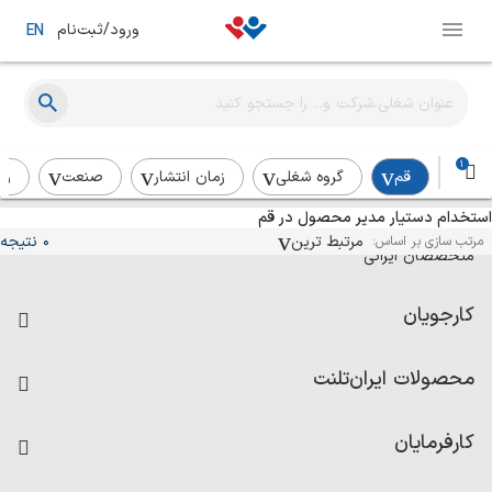
ورود/ثبت‌نام
EN
1
قم
گروه شغلی
زمان انتشار
صنعت
رد
استخدام دستیار مدیر محصول در قم
آگهی‌های استخدام و همکاری برای
مرتبط ترین
0 نتیجه
مرتب سازی بر اساس:
متخصصان ایرانی
کارجویان
فرصت‌های شغلی
محصولات ایران‌تلنت
رزومه ساز
آزمون‌ها
امتیاز شرکت‌ها
کارفرمایان
داشبورد حقوق و دستمزد
درج آگهی شغلی