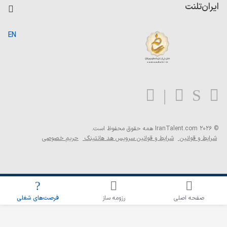
کاردیکس
ایران‌تلنت
جستجوی رزومه
گزارش‌ها
صفحه اصلی
EN
تست MBTI
درباره ایران تلنت
ارتباط با ما
سوالات متداول
بلاگ
© 2026 IranTalent.com
همه حقوق محفوظ است.
شرایط و قوانین
شرایط و قوانین سرویس هد هانتینگ
حریم خصوصی
اطلاع‌رسانی شغلی را برای این جستجو فعال کنید
صفحه اصلی
رزومه ساز
فرصت‌های شغلی