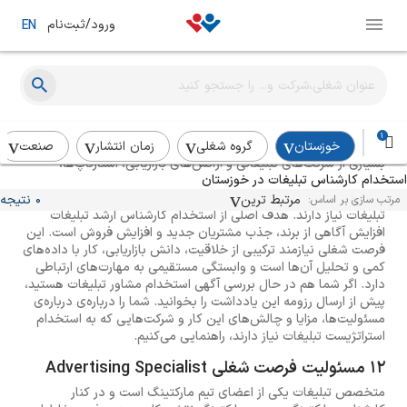
ورود/ثبت‌نام
EN
راهنمای استخدام کارشناس تبلیغات
1
خوزستان
گروه شغلی
زمان انتشار
صنعت
بسیاری از شرکت‌های تبلیغاتی و آژانس‌های بازاریابی، استارتاپ‌ها،
استخدام کارشناس تبلیغات در خوزستان
رسانه‌ها و شرکت‌های انتشاراتی برای برنامه‌ریزی، طراحی، اجرا و ارزیابی
کمپین‌های تبلیغاتی محصولات و خدمات خود به استخدام کارشناس
مرتبط ترین
0 نتیجه
مرتب سازی بر اساس:
تبلیغات نیاز دارند. هدف اصلی از استخدام کارشناس ارشد تبلیغات
افزایش آگاهی از برند، جذب مشتریان جدید و افزایش فروش است. این
فرصت شغلی نیازمند ترکیبی از خلاقیت، دانش بازاریابی، کار با داده‌های
کمی و تحلیل آن‌ها است و وابستگی مستقیمی به مهارت‌های ارتباطی
دارد. اگر شما هم در حال بررسی آگهی استخدام مشاور تبلیغات هستید،
پیش از ارسال رزومه این یادداشت را بخوانید. شما را درباره‌ی درباره‌ی
مسئولیت‌ها، مزایا و چالش‌های این کار و شرکت‌هایی که به استخدام
استراتژیست تبلیغات نیاز دارند، راهنمایی می‌کنیم.
12 مسئولیت فرصت شغلی Advertising Specialist
متخصص تبلیغات یکی از اعضای تیم مارکتینگ است و در کنار