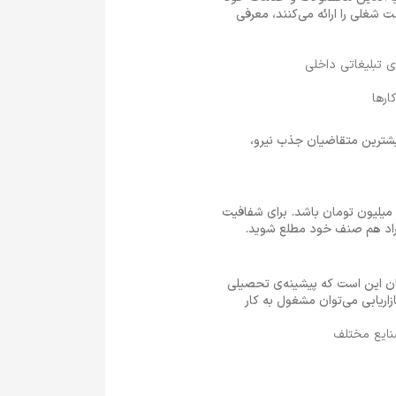
 متخصص تبلیغات نیاز دارند. در ادامه 5 شرکتی که این فرصت شغلی را ارائه می‌کنند، معرفی
 تبلیغاتی داخلی
ارها
یشترین متقاضیان جذب نیرو،
پیش‌بینی می‌شود حقوق و دستمزد یک کارشناس تبلیغات که در شهر تهران فعالیت می‌کند، ماهیانه حدود 14 تا 26 میلیون تومان باشد. برای شفافیت
فراد هم صنف خود مطلع شوید.
یان این است که پیشینه‌ی تحصیلی
اریابی می‌توان مشغول به کار
نایع مختلف