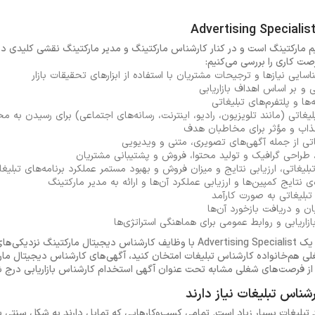
 مارکتینگ است و در کنار کارشناس مارکتینگ و مدیر مارکتینگ نقشی کلیدی 
صت کاری را بررسی می‌کنیم:
ناسایی نیازها و ترجیحات مشتریان با استفاده از ابزارهای تحقیقات بازار
ی و بر اساس اهداف بازاریابی
ها و پلتفرم‌های تبلیغاتی
لیغاتی (مانند تلویزیون، رادیو، اینترنت، رسانه‌های اجتماعی) برای رسیدن به 
جذاب و مؤثر برای مخاطبان هدف
اتی از جمله آگهی‌های تصویری، متنی و ویدیویی
 طراحی گرافیک و تولید محتوا، فروش و پشتیبانی مشتریان
بلیغاتی، ارزیابی نتایج و میزان فروش و بهبود مستمر عملکرد برنامه‌های تبلیغا
ی نتایج کمپین‌ها و ارزیابی عملکرد آن‌ها و ارائه به مدیر مارکتینگ
لیغاتی به صورت کارآمد
یان و دریافت بازخورد آن‌ها
زاریابی و روابط عمومی برای هماهنگی استراتژی‌ها
همانطور که پیداست مسئولیت‌های یک Advertising Specialist با وظایف کارشناس دیجیتال 
 هم‌خانواده کارشناس تبلیغات امتخان کنید، آگهی‌های کارشناس دیجیتال مارکت
ز فرصت‌های شغلی مشابه تحت عنوان آگهی استخدام کارشناس بازاریابی درج ش
 تبلیغات بسیار زیاد است. تمامی کسب‌وکارهایی که تمایل دارند به شکل سنتی