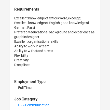
Requirements
Excellent knowledge 
Excellent knowledge
German, Farsi

Preferably educati
graphic designer

Excellent organisatio
Ability to work in a 
Ability to withstand 
Flexibility

Creativity

Disciplined
Employment Ty
Full Time
Job Category
PR & Communica