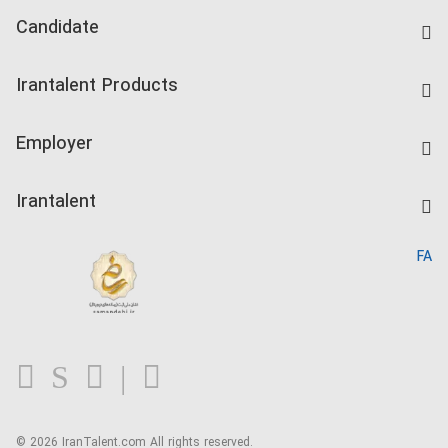
Candidate
Find Job
Irantalent Products
Create CV
IranTalent Tests
Companies Rate
Employer
Salary Dashboard
Post a Job
Kardix
Irantalent
Search CV
IranTalent Reports
Home
FA
MBTI Test
About us
Contact us
FAQ
Blog
© 2026 IranTalent.com
All rights reserved.