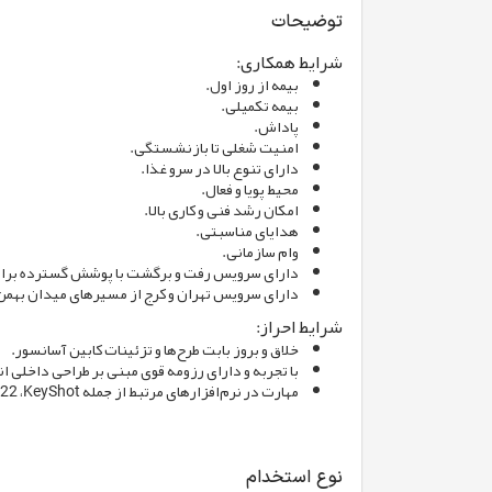
توضیحات
شرایط همکاری:
بیمه از روز اول.
بیمه تکمیلی.
پاداش.
امنیت شغلی تا بازنشستگی.
دارای تنوع بالا در سرو غذا.
محیط پویا و فعال.
امکان رشد فنی و کاری بالا.
هدایای مناسبتی.
وام سازمانی.
دارای سرویس رفت و برگشت با پوشش گسترده برای ).
دارای سرویس تهران و کرج از مسیرهای میدان بهمن، شیرپاستوریزه، فتح 13، پل فرد.
شرایط احراز:
خلاق و بروز بابت طرح‌ها و تزئینات کابین آسانسور.
با تجربه و دارای رزومه قوی مبنی بر طراحی داخلی ا.
مهارت در نرم‌افزارهای مرتبط از جمله Solid ،CATIA ،Liftdesigner 2022 ،KeyShot.
نوع استخدام