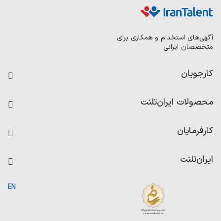
آگهی‌های استخدام و همکاری برای
متخصصان ایرانی
کارجویان
فرصت‌های شغلی
محصولات ایران‌تلنت
رزومه ساز
آزمون‌ها
امتیاز شرکت‌ها
کارفرمایان
داشبورد حقوق و دستمزد
درج آگهی شغلی
کاردیکس
ایران‌تلنت
جستجوی رزومه
گزارش‌ها
صفحه اصلی
EN
تست MBTI
درباره ایران تلنت
ارتباط با ما