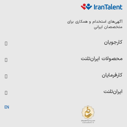
آگهی‌های استخدام و همکاری برای
متخصصان ایرانی
کارجویان
فرصت‌های شغلی
محصولات ایران‌تلنت
رزومه ساز
آزمون‌ها
امتیاز شرکت‌ها
کارفرمایان
داشبورد حقوق و دستمزد
درج آگهی شغلی
کاردیکس
ایران‌تلنت
جستجوی رزومه
گزارش‌ها
صفحه اصلی
EN
تست MBTI
درباره ایران تلنت
ارتباط با ما