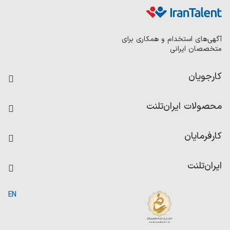
آگهی‌های استخدام و همکاری برای
متخصصان ایرانی
کارجویان
فرصت‌های شغلی
محصولات ایران‌تلنت
رزومه ساز
آزمون‌ها
امتیاز شرکت‌ها
کارفرمایان
داشبورد حقوق و دستمزد
درج آگهی شغلی
کاردیکس
ایران‌تلنت
جستجوی رزومه
گزارش‌ها
صفحه اصلی
EN
تست MBTI
درباره ایران تلنت
ارتباط با ما