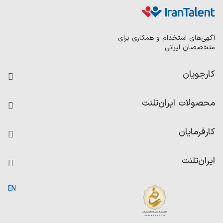
آگهی‌های استخدام و همکاری برای
متخصصان ایرانی
کارجویان
فرصت‌های شغلی
محصولات ایران‌تلنت
رزومه ساز
آزمون‌ها
امتیاز شرکت‌ها
کارفرمایان
داشبورد حقوق و دستمزد
درج آگهی شغلی
کاردیکس
ایران‌تلنت
جستجوی رزومه
گزارش‌ها
صفحه اصلی
EN
تست MBTI
درباره ایران تلنت
ارتباط با ما