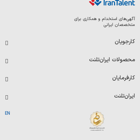
آگهی‌های استخدام و همکاری برای
متخصصان ایرانی
کارجویان
فرصت‌های شغلی
محصولات ایران‌تلنت
رزومه ساز
آزمون‌ها
امتیاز شرکت‌ها
کارفرمایان
داشبورد حقوق و دستمزد
درج آگهی شغلی
کاردیکس
ایران‌تلنت
جستجوی رزومه
گزارش‌ها
صفحه اصلی
EN
تست MBTI
درباره ایران تلنت
ارتباط با ما
سوالات متداول