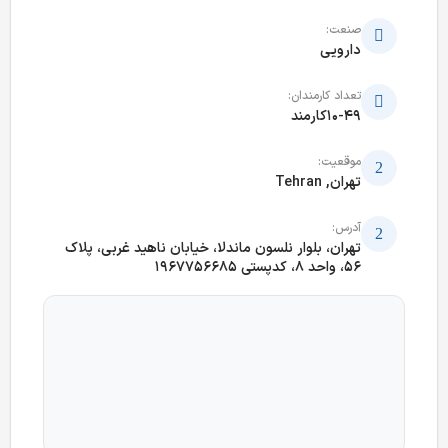
صنعت:
دارویی
تعداد کارمندان:
10-49کارمند
موقعیت:
تهران, Tehran
آدرس:
تهران، بلوار نلسون ماندلا، خیابان ناهید غربی، پلاک
56، واحد ۸، کدپستی 1967756685