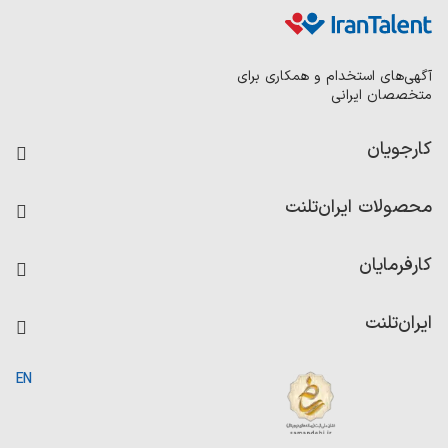
آگهی‌های استخدام و همکاری برای
متخصصان ایرانی
کارجویان
فرصت‌های شغلی
محصولات ایران‌تلنت
رزومه ساز
آزمون‌ها
امتیاز شرکت‌ها
کارفرمایان
داشبورد حقوق و دستمزد
درج آگهی شغلی
کاردیکس
ایران‌تلنت
جستجوی رزومه
گزارش‌ها
صفحه اصلی
EN
تست MBTI
درباره ایران تلنت
ارتباط با ما