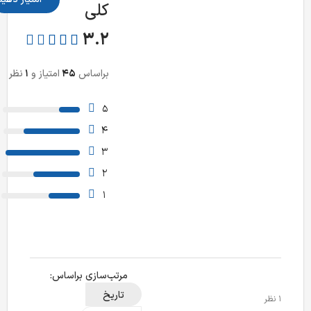
کلی
3.2
بر‌اساس
45
امتیاز و
1
نظر
4
5
11
4
15
3
9
2
6
1
مرتب‌سازی بر‌اساس:
تاریخ
1 نظر