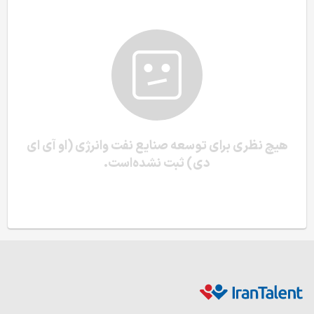
هیچ نظری برای توسعه صنایع نفت وانرژی (او آی ای
دی) ثبت نشده‌است.