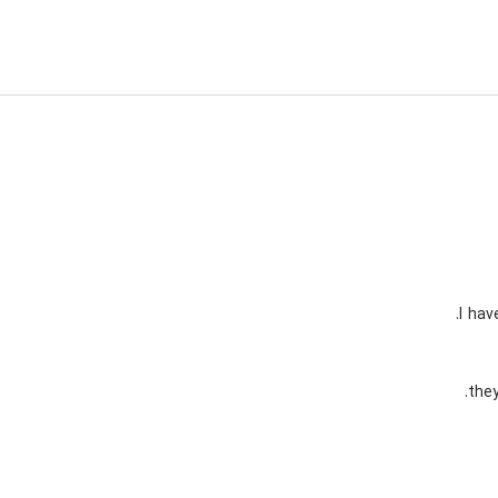
I hav
they