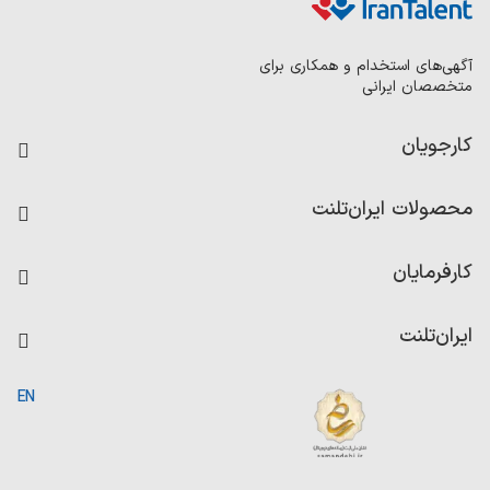
آگهی‌های استخدام و همکاری برای
متخصصان ایرانی
کارجویان
فرصت‌های شغلی
محصولات ایران‌تلنت
رزومه ساز
آزمون‌ها
امتیاز شرکت‌ها
کارفرمایان
داشبورد حقوق و دستمزد
درج آگهی شغلی
کاردیکس
ایران‌تلنت
جستجوی رزومه
گزارش‌ها
صفحه اصلی
EN
تست MBTI
درباره ایران تلنت
ارتباط با ما
سوالات متداول