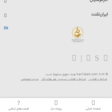
داشبورد حقوق و دستمزد
درج آگهی شغلی
کاردیکس
ایران‌تلنت
جستجوی رزومه
گزارش‌ها
صفحه اصلی
EN
تست MBTI
درباره ایران تلنت
ارتباط با ما
سوالات متداول
بلاگ
© 2026 IranTalent.com
همه حقوق محفوظ است.
شرایط و قوانین
شرایط و قوانین سرویس هد هانتینگ
حریم خصوصی
صفحه اصلی
رزومه ساز
فرصت‌های شغلی