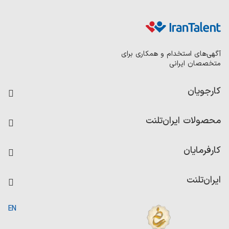
آگهی‌های استخدام و همکاری برای
متخصصان ایرانی
کارجویان
فرصت‌های شغلی
محصولات ایران‌تلنت
رزومه ساز
آزمون‌ها
امتیاز شرکت‌ها
کارفرمایان
داشبورد حقوق و دستمزد
درج آگهی شغلی
کاردیکس
ایران‌تلنت
جستجوی رزومه
گزارش‌ها
صفحه اصلی
EN
تست MBTI
درباره ایران تلنت