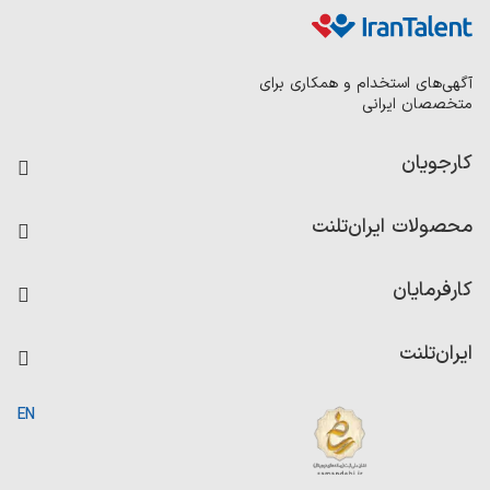
آگهی‌های استخدام و همکاری برای
متخصصان ایرانی
کارجویان
فرصت‌های شغلی
محصولات ایران‌تلنت
رزومه ساز
آزمون‌ها
امتیاز شرکت‌ها
کارفرمایان
داشبورد حقوق و دستمزد
درج آگهی شغلی
کاردیکس
ایران‌تلنت
جستجوی رزومه
گزارش‌ها
صفحه اصلی
EN
تست MBTI
درباره ایران تلنت
ارتباط با ما