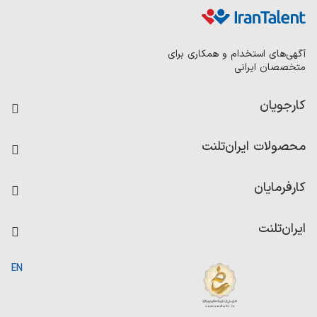
آگهی‌های استخدام و همکاری برای
متخصصان ایرانی
کارجویان
فرصت‌های شغلی
محصولات ایران‌تلنت
رزومه ساز
آزمون‌ها
امتیاز شرکت‌ها
کارفرمایان
داشبورد حقوق و دستمزد
درج آگهی شغلی
کاردیکس
ایران‌تلنت
جستجوی رزومه
گزارش‌ها
صفحه اصلی
EN
تست MBTI
درباره ایران تلنت
ارتباط با ما