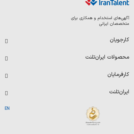
آگهی‌های استخدام و همکاری برای
متخصصان ایرانی
کارجویان
فرصت‌های شغلی
محصولات ایران‌تلنت
رزومه ساز
آزمون‌ها
امتیاز شرکت‌ها
کارفرمایان
داشبورد حقوق و دستمزد
درج آگهی شغلی
کاردیکس
ایران‌تلنت
جستجوی رزومه
گزارش‌ها
صفحه اصلی
EN
تست MBTI
درباره ایران تلنت
ارتباط با ما
سوالات متداول