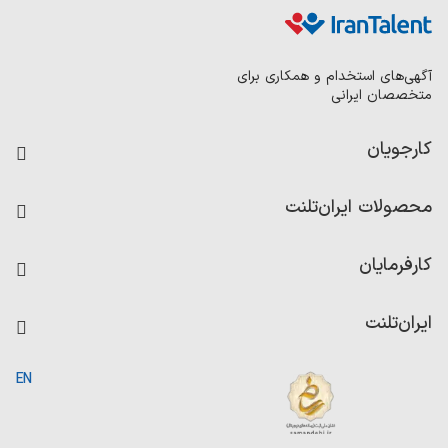
آگهی‌های استخدام و همکاری برای
متخصصان ایرانی
کارجویان
فرصت‌های شغلی
محصولات ایران‌تلنت
رزومه ساز
آزمون‌ها
امتیاز شرکت‌ها
کارفرمایان
داشبورد حقوق و دستمزد
درج آگهی شغلی
کاردیکس
ایران‌تلنت
جستجوی رزومه
گزارش‌ها
صفحه اصلی
EN
تست MBTI
درباره ایران تلنت
ارتباط با ما