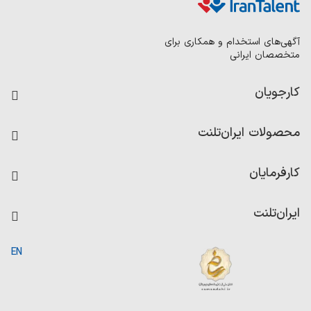
آگهی‌های استخدام و همکاری برای
متخصصان ایرانی
کارجویان
فرصت‌های شغلی
محصولات ایران‌تلنت
رزومه ساز
آزمون‌ها
امتیاز شرکت‌ها
کارفرمایان
داشبورد حقوق و دستمزد
درج آگهی شغلی
کاردیکس
ایران‌تلنت
جستجوی رزومه
گزارش‌ها
صفحه اصلی
EN
تست MBTI
درباره ایران تلنت
ارتباط با ما
سوالات متداول