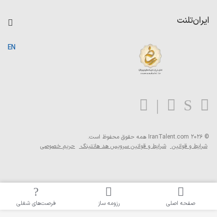
داشبورد حقوق و دستمزد
درج آگهی شغلی
کاردیکس
ایران‌تلنت
جستجوی رزومه
گزارش‌ها
صفحه اصلی
EN
تست MBTI
درباره ایران تلنت
ارتباط با ما
سوالات متداول
بلاگ
© 2026 IranTalent.com
همه حقوق محفوظ است.
شرایط و قوانین
شرایط و قوانین سرویس هد هانتینگ
حریم خصوصی
صفحه اصلی
رزومه ساز
فرصت‌های شغلی