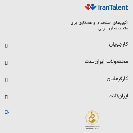
آگهی‌های استخدام و همکاری برای
متخصصان ایرانی
کارجویان
فرصت‌های شغلی
محصولات ایران‌تلنت
رزومه ساز
آزمون‌ها
امتیاز شرکت‌ها
کارفرمایان
داشبورد حقوق و دستمزد
درج آگهی شغلی
کاردیکس
ایران‌تلنت
جستجوی رزومه
گزارش‌ها
صفحه اصلی
EN
تست MBTI
درباره ایران تلنت
ارتباط با ما